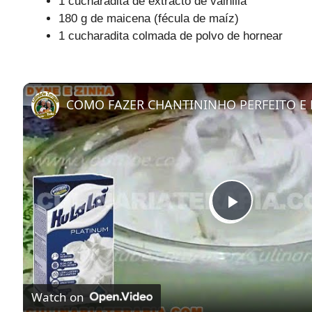
1 cucharadita de extracto de vainilla
180 g de maicena (fécula de maíz)
1 cucharadita colmada de polvo de hornear
P
l
Watch on
a