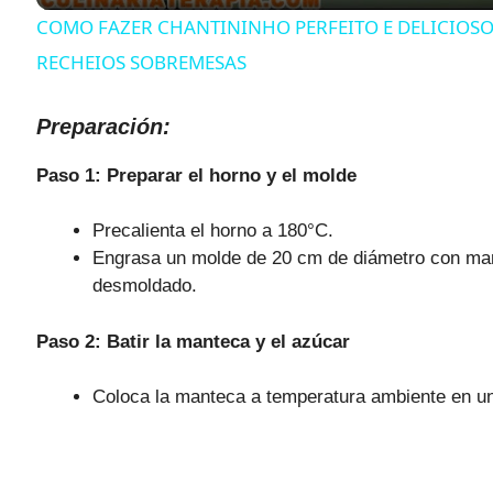
COMO FAZER CHANTININHO PERFEITO E DELICIOS
y
RECHEIOS SOBREMESAS
V
Preparación:
Paso 1: Preparar el horno y el molde
i
Precalienta el horno a 180°C.
d
Engrasa un molde de 20 cm de diámetro con mante
desmoldado.
e
Paso 2: Batir la manteca y el azúcar
o
Coloca la manteca a temperatura ambiente en un