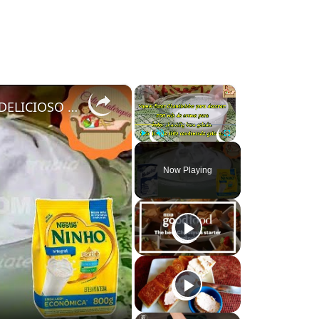
×
×
COMO FAZER CHANTININHO PERFEITO E DELICIOSO PARA QUALQUER COBERTURA DE BOLOS RECHEIOS SOBREMESAS
Play
Unmute
Fullscreen
Now Playing