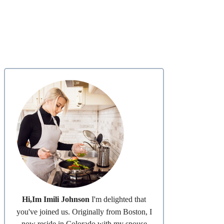
Hi,Im Imili Johnson
I'm delighted that
you've joined us. Originally from Boston, I
now reside in Colorado with my spouse